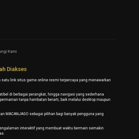
ngi Kami
ah Diakses
h satu link situs game online resmi terpercaya yang menawarkan
bel di berbagai perangkat, hingga navigasi yang sederhana
ermainan tanpa hambatan berarti, baik melalui desktop maupun
dikan MACANJAGO sebagai pilihan bagi banyak pengguna yang
ta pengalaman interaktif yang membuat waktu bermain semakin
as.