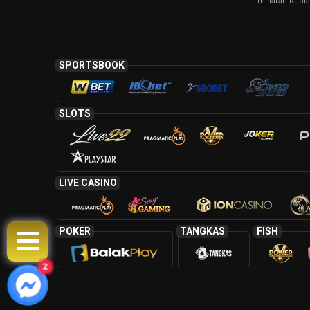
miliaran Rupia
SPORTSBOOK
SLOTS
LIVE CASINO
Tap Me!
POKER
TANGKAS
FISH
2