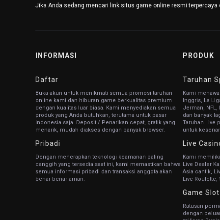
Jika Anda sedang mencari link situs game online resmi terpercay
INFORMASI
PRODUK
Daftar
Taruhan S
Buka akun untuk menikmati semua promosi taruhan
Kami menawar
online kami dan hiburan game berkualitas premium
Inggris, La Li
dengan kualitas luar biasa. Kami menyediakan semua
Jerman, NFL, 
produk yang Anda butuhkan, terutama untuk pasar
dan banyak la
Indonesia saja. Deposit / Penarikan cepat, grafik yang
Taruhan Live 
menarik, mudah diakses dengan banyak browser.
untuk kesena
Pribadi
Live Casin
Dengan menerapkan teknologi keamanan paling
Kami memiliki
canggih yang tersedia saat ini, kami memastikan bahwa
Live Dealer K
semua informasi pribadi dan transaksi anggota akan
Asia cantik, L
benar-benar aman.
Live Roulette
Game Slot
Ratusan perma
dengan pelua