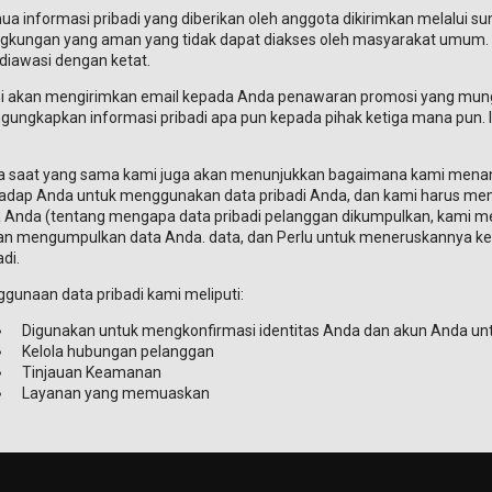
a informasi pribadi yang diberikan oleh anggota dikirimkan melalui s
ingkungan yang aman yang tidak dapat diakses oleh masyarakat umum. 
diawasi dengan ketat.
 akan mengirimkan email kepada Anda penawaran promosi yang mungk
ungkapkan informasi pribadi apa pun kepada pihak ketiga mana pun. Ini
.
 saat yang sama kami juga akan menunjukkan bagaimana kami menang
adap Anda untuk menggunakan data pribadi Anda, dan kami harus mem
 Anda (tentang mengapa data pribadi pelanggan dikumpulkan, kami me
an mengumpulkan data Anda. data, dan Perlu untuk meneruskannya ke
adi.
gunaan data pribadi kami meliputi:
Digunakan untuk mengkonfirmasi identitas Anda dan akun Anda un
Kelola hubungan pelanggan
Tinjauan Keamanan
Layanan yang memuaskan