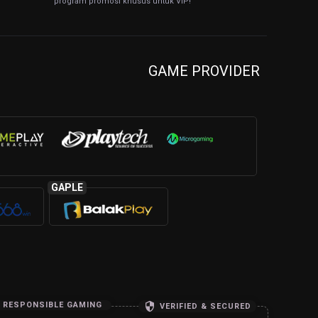
program promosi khusus untuk VIP!
GAME PROVIDER
GAPLE
RESPONSIBLE GAMING
VERIFIED & SECURED