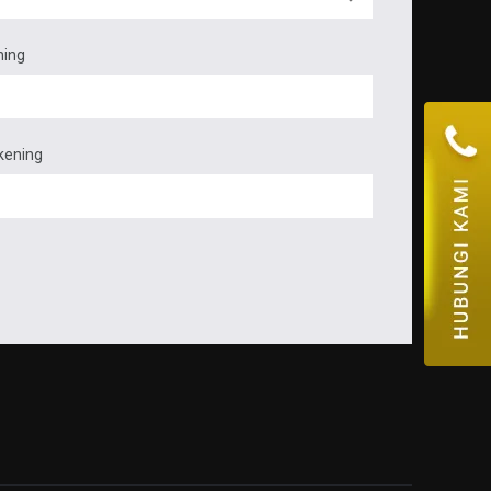
ning
kening