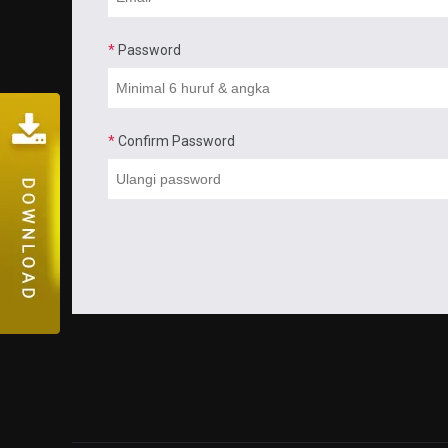
*
Password
*
Confirm Password