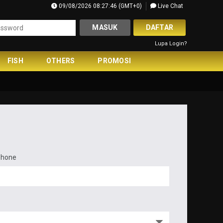
09/08/2026 08:27:46 (GMT+0)
Live Chat
MASUK
DAFTAR
Lupa Login?
FISH
OTHERS
PROMOSI
phone