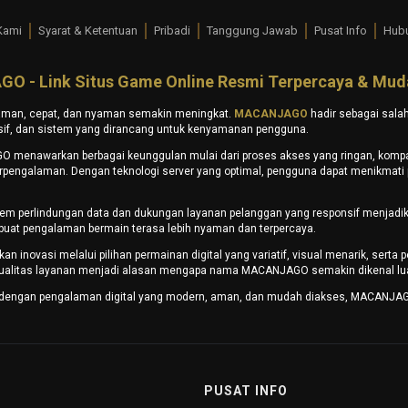
Kami
Syarat & Ketentuan
Pribadi
Tanggung Jawab
Pusat Info
Hubu
 - Link Situs Game Online Resmi Terpercaya & Mud
ang aman, cepat, dan nyaman semakin meningkat.
MACANJAGO
hadir sebagai sala
sif, dan sistem yang dirancang untuk kenyamanan pengguna.
menawarkan berbagai keunggulan mulai dari proses akses yang ringan, kompati
engalaman. Dengan teknologi server yang optimal, pengguna dapat menikmati p
 Sistem perlindungan data dan dukungan layanan pelanggan yang responsif menja
mbuat pengalaman bermain terasa lebih nyaman dan terpercaya.
n inovasi melalui pilihan permainan digital yang variatif, visual menarik, ser
 kualitas layanan menjadi alasan mengapa nama MACANJAGO semakin dikenal lu
a dengan pengalaman digital yang modern, aman, dan mudah diakses, MACANJAGO 
PUSAT INFO