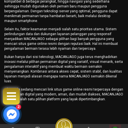
kompatibel di berbagai perangkat, hingga navigasi yang sederhana
sehingga mudah digunakan oleh pemain baru maupun pengguna
berpengalaman. Dengan teknologi server yang optimal, pengguna dapat
menikmati permainan tanpa hambatan berarti, baik melalui desktop
maupun smartphone.
Selain itu, faktor keamanan menjadi salah satu prioritas utama. Sistem
perlindungan data dan dukungan layanan pelanggan yang responsif
menjadikan MACANJAGO sebagai pilihan bagi banyak pengguna yang
mencari situs game online resmi dengan reputasi baik. Hal ini membuat
pengalaman bermain terasa lebih nyaman dan terpercaya.
Bukan hanya dari sisi teknologi, MACANJAGO juga terus menghadirkan
inovasi melalui pilihan permainan digital yang variatif, visual menarik, serta
pengalaman interaktif yang membuat waktu bermain semakin
menyenangkan. Kombinasi antara akses cepat, sistem stabil, dan kualitas
layanan menjadi alasan mengapa nama MACANJAGO semakin dikenal
Tap Me!
luas.
Jika Anda sedang mencari link situs game online resmi terpercaya dengan
pengalaman digital yang modern, aman, dan mudah diakses, MACANJAGO
menjadi salah satu pilihan platform yang layak dipertimbangkan.
2