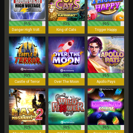
91%
92%
90%
Danger High Voltage
King of Cats
Trigger Happy
93%
90%
95%
Castle of Terror
Over The Moon
Apollo Pays
92%
90%
90%