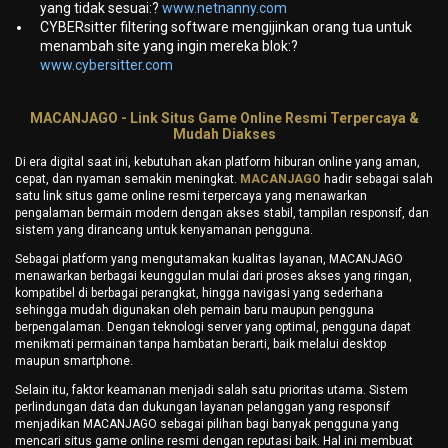
yang tidak sesuai:?
www.netnanny.com
CYBERsitter filtering software mengijinkan orang tua untuk
menambah site yang ingin mereka blok:?
www.cybersitter.com
MACANJAGO - Link Situs Game Online Resmi Terpercaya &
Mudah Diakses
Di era digital saat ini, kebutuhan akan platform hiburan online yang aman,
cepat, dan nyaman semakin meningkat.
MACANJAGO
hadir sebagai salah
satu link situs game online resmi terpercaya yang menawarkan
pengalaman bermain modern dengan akses stabil, tampilan responsif, dan
sistem yang dirancang untuk kenyamanan pengguna.
Sebagai platform yang mengutamakan kualitas layanan, MACANJAGO
menawarkan berbagai keunggulan mulai dari proses akses yang ringan,
kompatibel di berbagai perangkat, hingga navigasi yang sederhana
sehingga mudah digunakan oleh pemain baru maupun pengguna
berpengalaman. Dengan teknologi server yang optimal, pengguna dapat
menikmati permainan tanpa hambatan berarti, baik melalui desktop
maupun smartphone.
Selain itu, faktor keamanan menjadi salah satu prioritas utama. Sistem
perlindungan data dan dukungan layanan pelanggan yang responsif
menjadikan MACANJAGO sebagai pilihan bagi banyak pengguna yang
mencari situs game online resmi dengan reputasi baik. Hal ini membuat