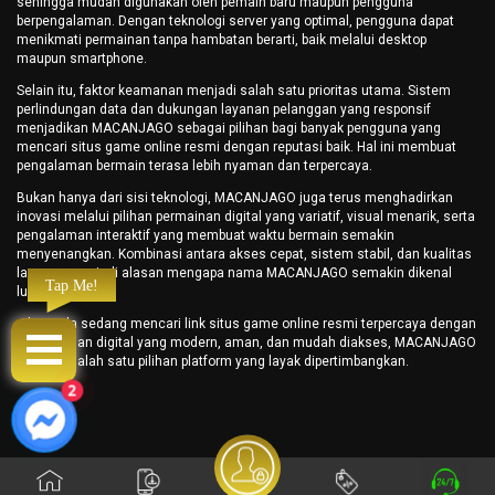
sehingga mudah digunakan oleh pemain baru maupun pengguna
berpengalaman. Dengan teknologi server yang optimal, pengguna dapat
menikmati permainan tanpa hambatan berarti, baik melalui desktop
maupun smartphone.
Selain itu, faktor keamanan menjadi salah satu prioritas utama. Sistem
perlindungan data dan dukungan layanan pelanggan yang responsif
menjadikan MACANJAGO sebagai pilihan bagi banyak pengguna yang
mencari situs game online resmi dengan reputasi baik. Hal ini membuat
pengalaman bermain terasa lebih nyaman dan terpercaya.
Bukan hanya dari sisi teknologi, MACANJAGO juga terus menghadirkan
inovasi melalui pilihan permainan digital yang variatif, visual menarik, serta
pengalaman interaktif yang membuat waktu bermain semakin
menyenangkan. Kombinasi antara akses cepat, sistem stabil, dan kualitas
layanan menjadi alasan mengapa nama MACANJAGO semakin dikenal
Tap Me!
luas.
Jika Anda sedang mencari link situs game online resmi terpercaya dengan
pengalaman digital yang modern, aman, dan mudah diakses, MACANJAGO
menjadi salah satu pilihan platform yang layak dipertimbangkan.
2