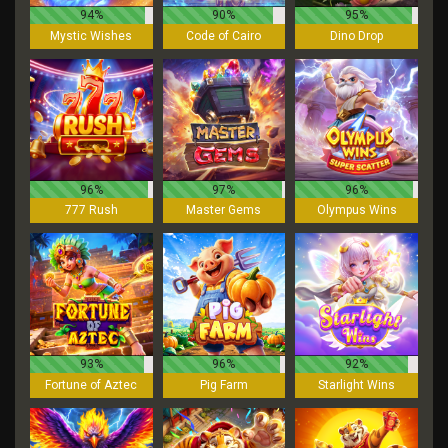
94%
90%
95%
Mystic Wishes
Code of Cairo
Dino Drop
96%
97%
96%
777 Rush
Master Gems
Olympus Wins
93%
96%
92%
Fortune of Aztec
Pig Farm
Starlight Wins