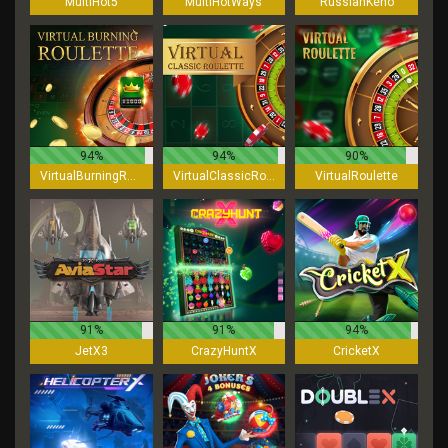
MultiHot5
MultiHotWays
RussianKeno
94%
94%
90%
VirtualBurningRoulette
VirtualClassicRoulette
VirtualRoulette
91%
91%
94%
JetX3
CrazyHuntX
CricketX