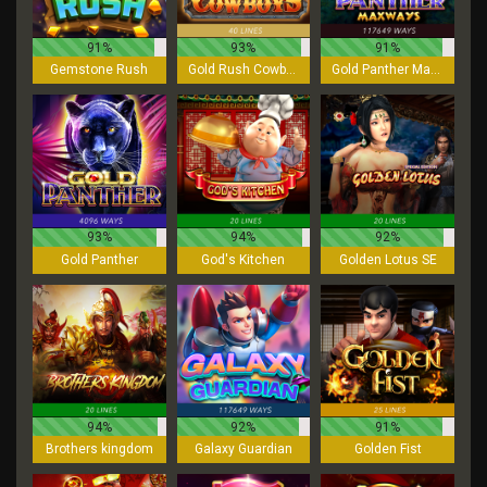
91%
93%
91%
Gemstone Rush
Gold Rush Cowboys
Gold Panther Maxways
93%
94%
92%
Gold Panther
God's Kitchen
Golden Lotus SE
94%
92%
91%
Brothers kingdom
Galaxy Guardian
Golden Fist