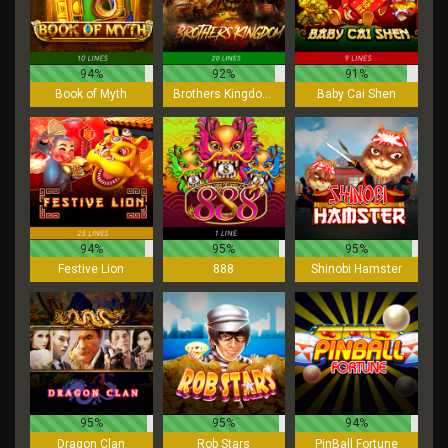
94%
92%
91%
Book of Myth
Brothers Kingdom 2
Baby Cai Shen
94%
95%
95%
Festive Lion
888
Shinobi Hamster
95%
95%
94%
Dragon Clan
Rob Stars
PinBall Fortune