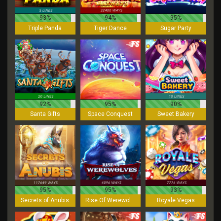
93%
94%
95%
Triple Panda
Tiger Dance
Sugar Party
92%
95%
90%
Santa Gifts
Space Conquest
Sweet Bakery
95%
95%
93%
Secrets of Anubis
Rise Of Werewolves
Royale Vegas