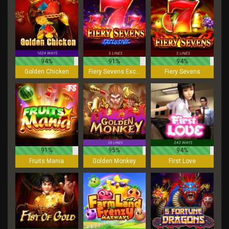
94%
91%
94%
Golden Chicken
Fiery Sevens Exclusive
Fiery Sevens
91%
95%
94%
Fruits Mania
Golden Monkey
First Love