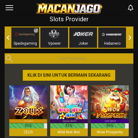
Slots Provider
Spadegaming
Vpower
Joker
Habanero
Fa
KLIK DI SINI UNTUK BERMAIN SEKARANG
92%
92%
90%
ZEUS
Wild Wet Win
Wow Prosperity