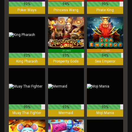
92%
94%
90%
Poker Ways
Princess Wang
Pirate King
92%
93%
94%
King Pharaoh
Prosperity Gods
Sea Emperor
90%
92%
92%
Muay Thai Fighter
Mermaid
Moji Mania